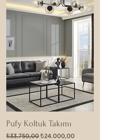
Pufy Koltuk Takımı
Normal Fiyat
İndirimli Fiyat
₺33.750,00
₺24.000,00