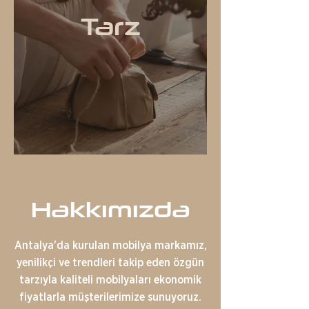
Tarz
Hakkımızda
Antalya'da kurulan mobilya markamız,
yenilikçi ve trendleri takip eden özgün
tarzıyla kaliteli mobilyaları ekonomik
fiyatlarla müşterilerimize sunuyoruz.