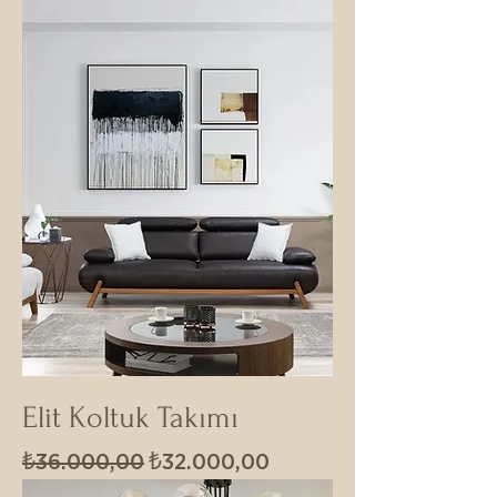
Elit Koltuk Takımı
Normal Fiyat
İndirimli Fiyat
₺36.000,00
₺32.000,00