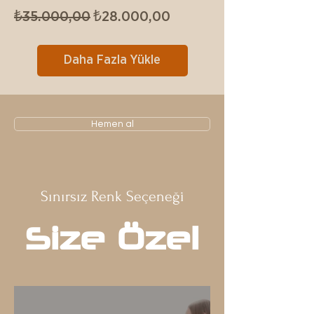
Normal Fiyat
İndirimli Fiyat
₺35.000,00
₺28.000,00
Daha Fazla Yükle
Hemen al
Sınırsız Renk Seçeneği
Size Özel